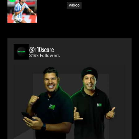
Vasco
@r10score
319k Followers