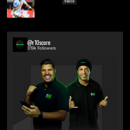
Vasco
@r10score
319k Followers