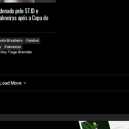
ndenado pelo STJD e
almeiras após a Copa do
to Brasileiro
Futebol
o
Palmeiras
26
by
Tiago Brandão
Load More
Load More