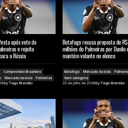
festa após veto do
Botafogo recusa proposta de R$
lmeiras e rejeita
milhões do Palmeiras por Danilo 
para a Rússia
mantém volante no elenco
l
Campeonato Brasileiro
Botafogo
Mercado da bola
Palmeir
o
Mercado da bola
Palmeiras
Sem categoria
026
by
Tiago Brandão
23 de julho de 2026
by
Tiago Brandão