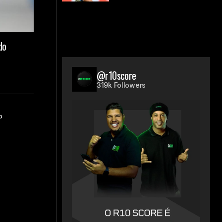
do
@r10score
319k Followers
o