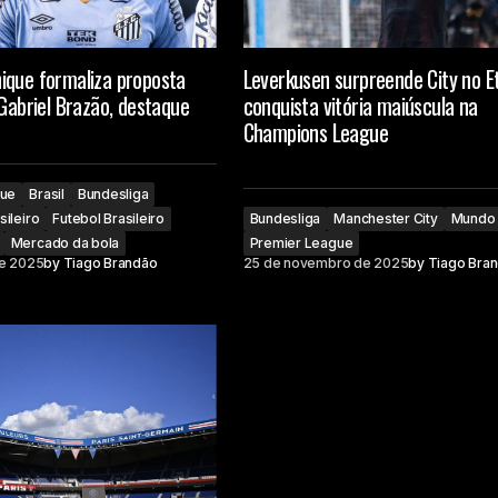
ique formaliza proposta
Leverkusen surpreende City no E
 Gabriel Brazão, destaque
conquista vitória maiúscula na
Champions League
que
Brasil
Bundesliga
ileiro
Futebol Brasileiro
Bundesliga
Manchester City
Mundo
Mercado da bola
Premier League
e 2025
by
Tiago Brandão
25 de novembro de 2025
by
Tiago Bra