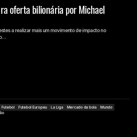
a oferta bilionária por Michael
estes a realizar mais um movimento de impacto no
do…
Futebol
Futebol Europeu
La Liga
Mercado da bola
Mundo
dão