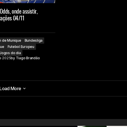
Odds, onde assistir,
lações 04/11
n de Munique
Bundesliga
gue
Futebol Europeu
Jogos do dia
e 2025
by
Tiago Brandão
Load More
Load More