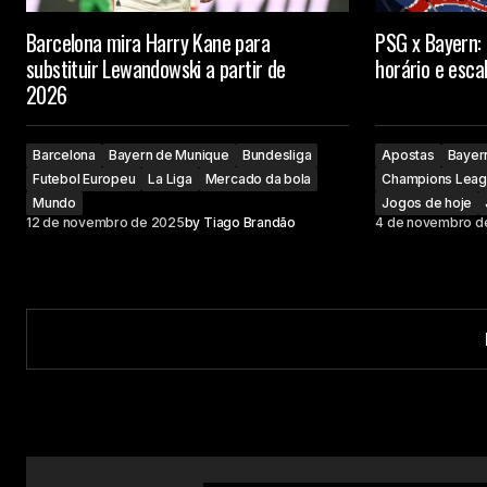
Barcelona mira Harry Kane para
PSG x Bayern: 
substituir Lewandowski a partir de
horário e esca
2026
Barcelona
Bayern de Munique
Bundesliga
Apostas
Bayer
Futebol Europeu
La Liga
Mercado da bola
Champions Lea
Mundo
Jogos de hoje
12 de novembro de 2025
by
Tiago Brandão
4 de novembro d