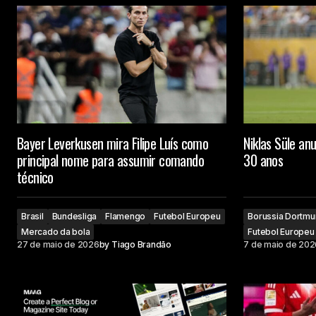
Bayer Leverkusen mira Filipe Luís como
Niklas Süle an
principal nome para assumir comando
30 anos
técnico
Brasil
Bundesliga
Flamengo
Futebol Europeu
Borussia Dortm
Mercado da bola
Futebol Europeu
27 de maio de 2026
by
Tiago Brandão
7 de maio de 202