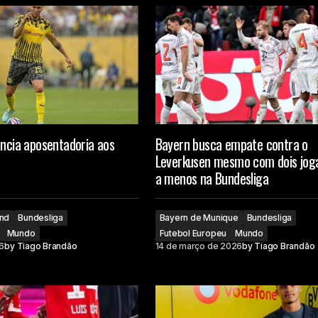
uncia aposentadoria aos
Bayern busca empate contra o
Leverkusen mesmo com dois jog
a menos na Bundesliga
und
Bundesliga
Bayern de Munique
Bundesliga
Mundo
Futebol Europeu
Mundo
6
by
Tiago Brandão
14 de março de 2026
by
Tiago Brandão