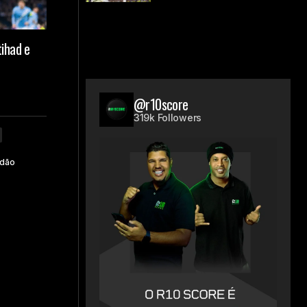
tihad e
@r10score
319k Followers
ndão