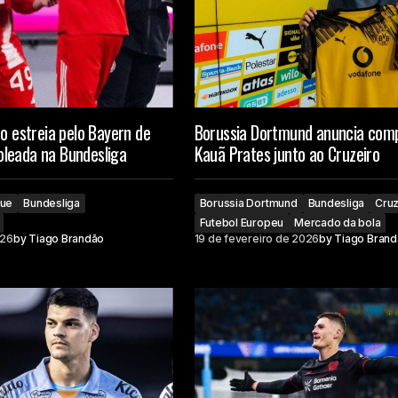
ro estreia pelo Bayern de
Borussia Dortmund anuncia com
leada na Bundesliga
Kauã Prates junto ao Cruzeiro
que
Bundesliga
Borussia Dortmund
Bundesliga
Cruz
Futebol Europeu
Mercado da bola
026
by
Tiago Brandão
19 de fevereiro de 2026
by
Tiago Bran