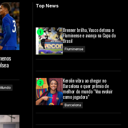
Top News
Brenner brilha, Vasco detona o
Fluminense e avança na Copa do
Brasil
Fluminense
 menos
elsea
Kerolin vibra ao chegar no
Barcelona e quer prêmio de
Mundo
melhor do mundo “Vou evoluir
como jogadora”
Barcelona