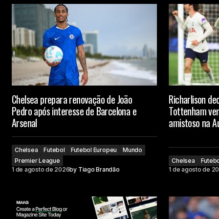
Chelsea prepara renovação de João
Richarlison de
Pedro após interesse de Barcelona e
Tottenham ven
Arsenal
amistoso na Au
Chelsea
Futebol
Futebol Europeu
Mundo
Premier League
Chelsea
Futebo
1 de agosto de 2026
by
Tiago Brandão
1 de agosto de 2