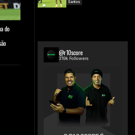
Santos
ma do
são
@r10score
319k Followers