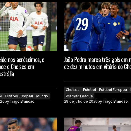
cide nos acréscimos, e
João Pedro marca três gols em
ce o Chelsea em
de dez minutos em vitória do Ch
strália
Chelsea
Futebol
Futebol Europeu
l
Futebol Europeu
Mundo
Premier League
026
by
Tiago Brandão
28 de julho de 2026
by
Tiago Brandão