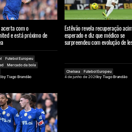
 acerta com o
Estêvão revela recuperação aci
ited e está próximo de
esperado e diz que médico se
ea
surpreendeu com evolução de le
l
Futebol Europeu
ed
Mercado da bola
Chelsea
Futebol Europeu
6
by
Tiago Brandão
4 de junho de 2026
by
Tiago Brandão