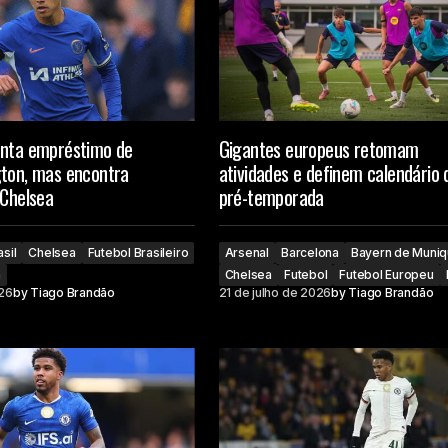
enta empréstimo de
Gigantes europeus retomam
gton, mas encontra
atividades e definem calendário 
 Chelsea
pré-temporada
asil
Chelsea
Futebol Brasileiro
Arsenal
Barcelona
Bayern de Muni
a
Chelsea
Futebol
Futebol Europeu
026
by
Tiago Brandão
21 de julho de 2026
by
Tiago Brandão