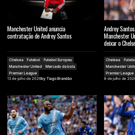
Manchester United anuncia
Andrey Santos
contratação de Andrey Santos
Manchester Un
deixar o Chels
Chelsea
Futebol
Futebol Europeu
Chelsea
Futebo
Manchester United
Mercado da bola
Manchester Unit
Premier League
Premier League
13 de julho de 2026
by
Tiago Brandão
8 de julho de 202