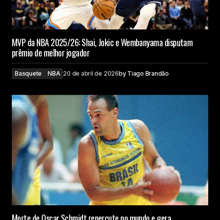
MVP da NBA 2025/26: Shai, Jokic e Wembanyama disputam
prêmio de melhor jogador
Basquete
NBA
20 de abril de 2026
by
Tiago Brandão
Morte de Oscar Schmidt repercute no mundo e gera