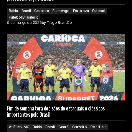
Bahia
Brasil
Cruzeiro
Flamengo
Fortaleza
Futebol
Futebol Brasileiro
9 de março de 2026
by
Tiago Brandão
Fim de semana terá decisões de estaduais e clássicos
importantes pelo Brasil
Atlético-MG
Bahia
Brasil
Ceará
Cruzeiro
Estaduais