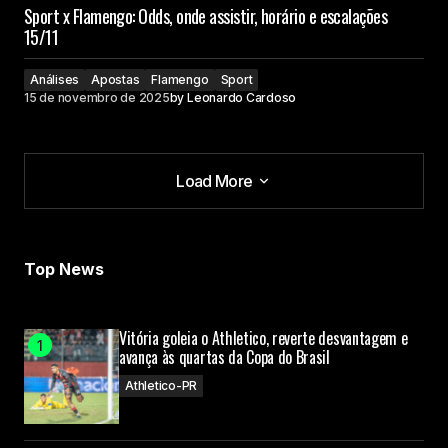
Sport x Flamengo: Odds, onde assistir, horário e escalações
15/11
Análises
Apostas
Flamengo
Sport
15 de novembro de 2025
by
Leonardo Cardoso
Load More
Load More
Top News
Vitória goleia o Athletico, reverte desvantagem e
avança às quartas da Copa do Brasil
Athletico-PR