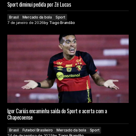
Sport diminui pedida por Zé Lucas
Brasil
Mercado da bola
Sport
7 de janeiro de 2026
by
Tiago Brandão
Igor Cariús encaminha saída do Sport e acerta com a
Chapecoense
Brasil
Futebol Brasileiro
Mercado da bola
Sport
24 de dezembro de 2025
by
Tiago Brandão