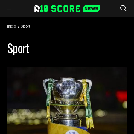
Início
Sport
Sport