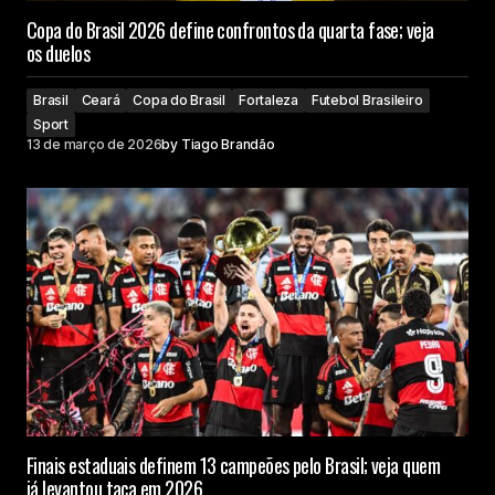
Copa do Brasil 2026 define confrontos da quarta fase; veja
os duelos
Brasil
Ceará
Copa do Brasil
Fortaleza
Futebol Brasileiro
Sport
13 de março de 2026
by
Tiago Brandão
Finais estaduais definem 13 campeões pelo Brasil; veja quem
já levantou taça em 2026