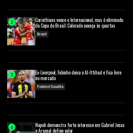
Corinthians vence o Internacional, mas é eliminado
da Copa do Brasil; Colorado avança às quartas
Brasil
Ex-Liverpool, Fabinho deixa o Al-Ittihad e fica livre
no mercado
Futebol Saudita
Napoli demonstra forte interesse em Gabriel Jesus
e Arsenal define valor