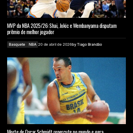
MVP da NBA 2025/26: Shai, Jokic e Wembanyama disputam
prêmio de melhor jogador
Basquete
NBA
20 de abril de 2026
by
Tiago Brandão
Morte de Oscar Schmidt repercute no mundo e gera