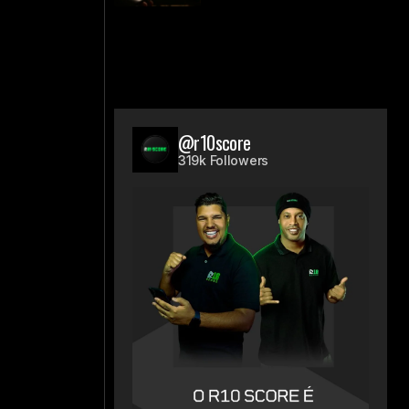
@r10score
319k Followers