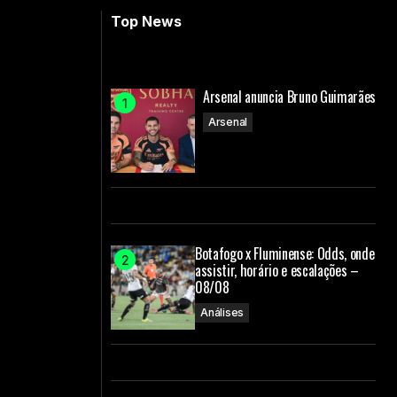
Top News
Arsenal anuncia Bruno Guimarães
Arsenal
Botafogo x Fluminense: Odds, onde
assistir, horário e escalações –
08/08
Análises