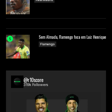
Sem Almada, Flamengo foca em Luiz Henrique
Flamengo
@r10score
319k Followers