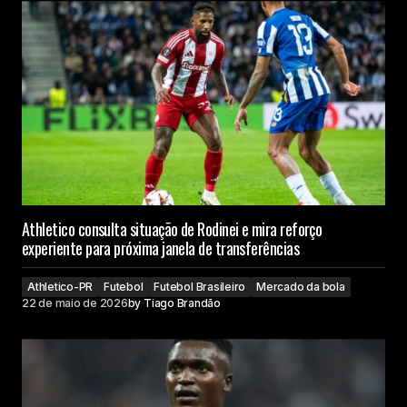
Athletico consulta situação de Rodinei e mira reforço
experiente para próxima janela de transferências
Athletico-PR
Futebol
Futebol Brasileiro
Mercado da bola
22 de maio de 2026
by
Tiago Brandão