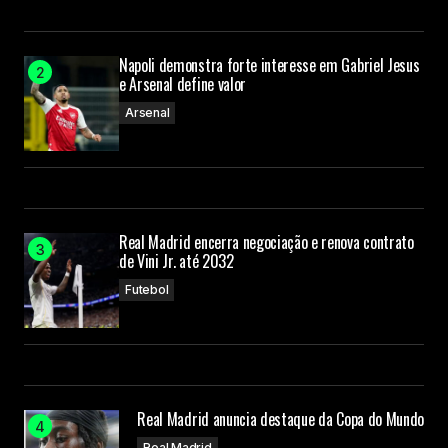
Napoli demonstra forte interesse em Gabriel Jesus
e Arsenal define valor
Arsenal
Real Madrid encerra negociação e renova contrato
de Vini Jr. até 2032
Futebol
Real Madrid anuncia destaque da Copa do Mundo
Real Madrid