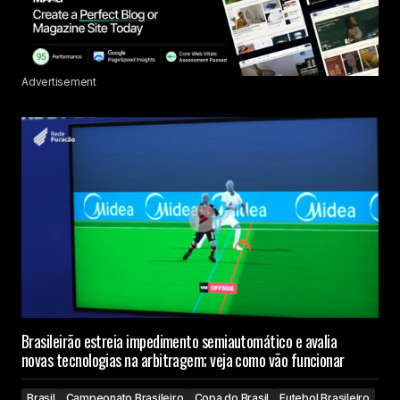
Advertisement
Brasileirão estreia impedimento semiautomático e avalia
novas tecnologias na arbitragem; veja como vão funcionar
Brasil
Campeonato Brasileiro
Copa do Brasil
Futebol Brasileiro