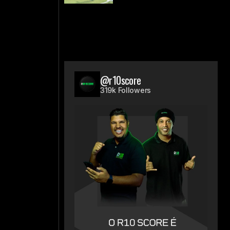
@r10score
319k Followers