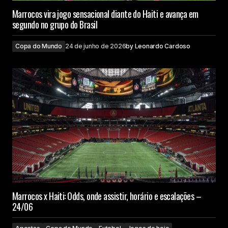
Marrocos vira jogo sensacional diante do Haiti e avança em
segundo no grupo do Brasil
Copa do Mundo
24 de junho de 2026
by
Leonardo Cardoso
Marrocos x Haiti: Odds, onde assistir, horário e escalações –
24/06