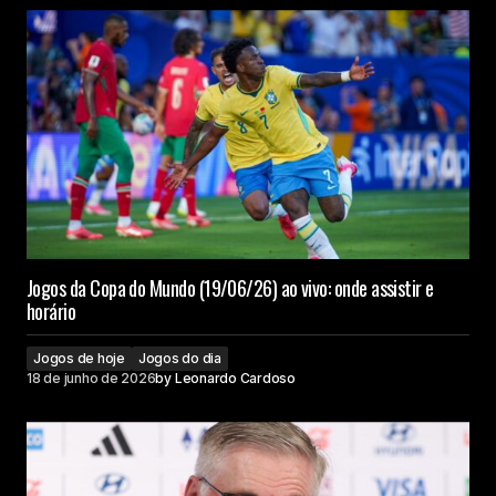
Jogos da Copa do Mundo (19/06/26) ao vivo: onde assistir e
horário
Jogos de hoje
Jogos do dia
18 de junho de 2026
by
Leonardo Cardoso