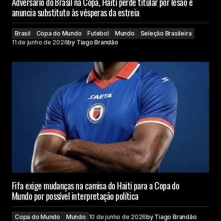
Adversário do Brasil na Copa, Haiti perde titular por lesão e
anuncia substituto às vésperas da estreia
Brasil
Copa do Mundo
Futebol
Mundo
Seleção Brasileira
11 de junho de 2026
by
Tiago Brandão
Fifa exige mudanças na camisa do Haiti para a Copa do
Mundo por possível interpretação política
Copa do Mundo
Mundo
10 de junho de 2026
by
Tiago Brandão