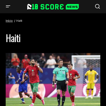
Início
Haiti
Haiti