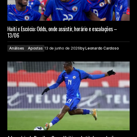
Haiti x Escócia: Odds, onde assistir, horário e escalações –
13/06
Análises
Apostas
13 de junho de 2026
by
Leonardo Cardoso