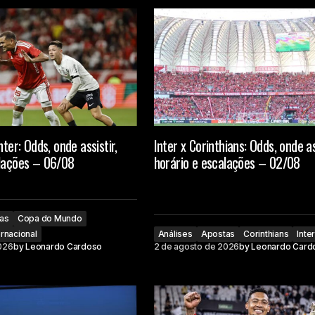
nter: Odds, onde assistir,
Inter x Corinthians: Odds, onde as
alações – 06/08
horário e escalações – 02/08
as
Copa do Mundo
ernacional
Análises
Apostas
Corinthians
Inte
026
by
Leonardo Cardoso
2 de agosto de 2026
by
Leonardo Card