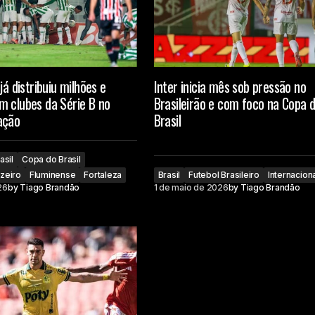
já distribuiu milhões e
Inter inicia mês sob pressão no
m clubes da Série B no
Brasileirão e com foco na Copa 
ação
Brasil
asil
Copa do Brasil
zeiro
Fluminense
Fortaleza
Brasil
Futebol Brasileiro
Internacion
26
by
Tiago Brandão
1 de maio de 2026
by
Tiago Brandão