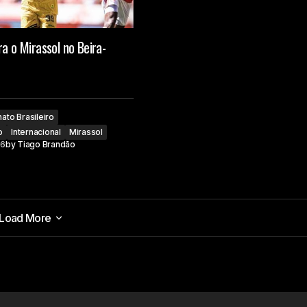
ra o Mirassol no Beira-
to Brasileiro
o
Internacional
Mirassol
26
by
Tiago Brandão
Load More
Load More