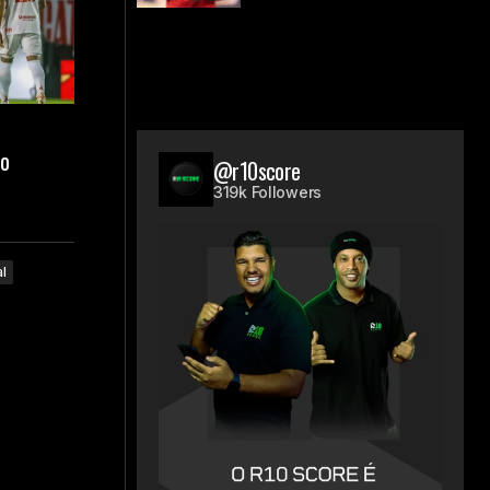
do
@r10score
319k Followers
al