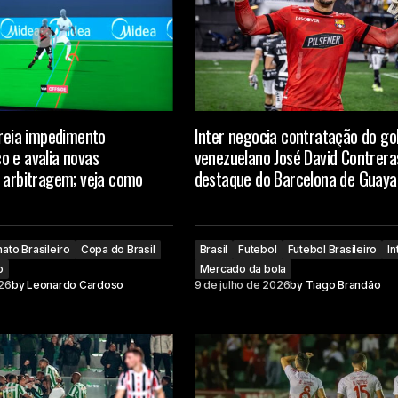
treia impedimento
Inter negocia contratação do gol
o e avalia novas
venezuelano José David Contrera
 arbitragem; veja como
destaque do Barcelona de Guaya
to Brasileiro
Copa do Brasil
Brasil
Futebol
Futebol Brasileiro
In
o
Mercado da bola
026
by
Leonardo Cardoso
9 de julho de 2026
by
Tiago Brandão