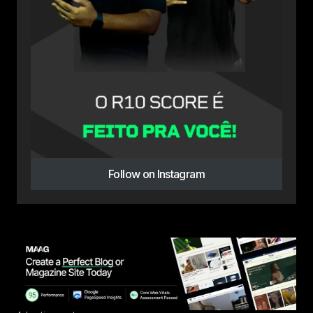
Follow on Instagram