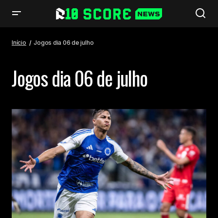
Início
Jogos dia 06 de julho
Jogos dia 06 de julho