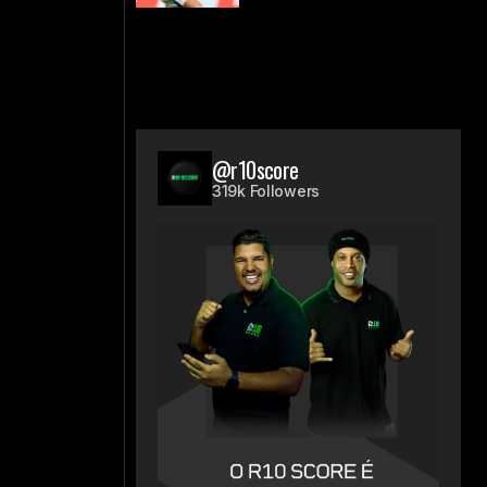
@r10score
319k Followers