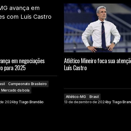
vança em negociações
Atlético Mineiro foca sua atenç
ro para 2025
Luís Castro
asil
Campeonato Brasileiro
Mercado da bola
Atlético-MG
Brasil
de 2024
by
Tiago Brandão
13 de dezembro de 2024
by
Tiago Bran