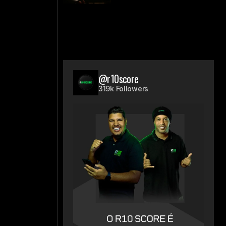
@r10score
319k Followers