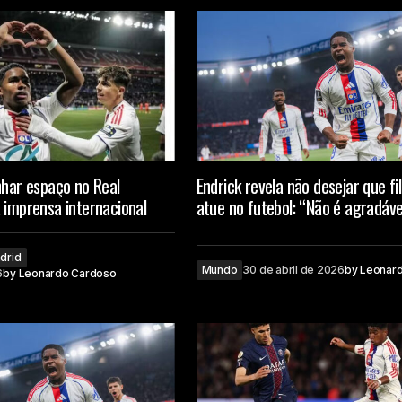
nhar espaço no Real
Endrick revela não desejar que fi
 imprensa internacional
atue no futebol: “Não é agradáve
drid
Mundo
30 de abril de 2026
by
Leonar
6
by
Leonardo Cardoso