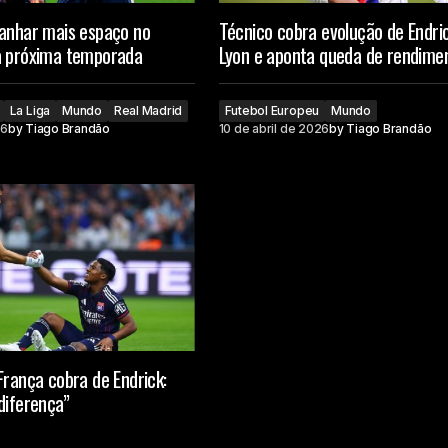
ganhar mais espaço no
Técnico cobra evolução de Endri
a próxima temporada
Lyon e aponta queda de rendime
La Liga
Mundo
Real Madrid
Futebol Europeu
Mundo
26
by
Tiago Brandão
10 de abril de 2026
by
Tiago Brandão
França cobra de Endrick:
diferença”