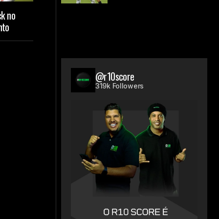
ck no
nto
@r10score
319k Followers