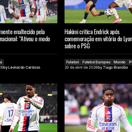
mente enaltecido pela
Hakimi critica Endrick após
nacional: “Ativou o modo
comemoração em vitória do Lyo
sobre o PSG
ra
Futebol
Futebol Europeu
Mundo
P
26
by
Leonardo Cardoso
20 de abril de 2026
by
Tiago Brandão