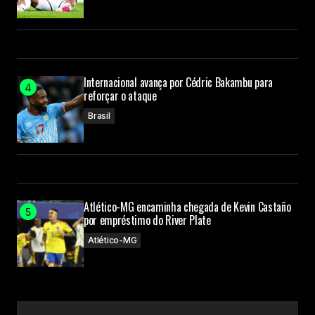
Internacional avança por Cédric Bakambu para
reforçar o ataque
Brasil
Atlético-MG encaminha chegada de Kevin Castaño
por empréstimo do River Plate
Atlético-MG