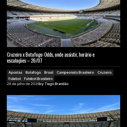
Cruzeiro x Botafogo: Odds, onde assistir, horário e
escalações – 26/07
Apostas
Botafogo
Brasil
Campeonato Brasileiro
Cruzeiro
Futebol
Futebol Brasileiro
26 de julho de 2026
by
Tiago Brandão