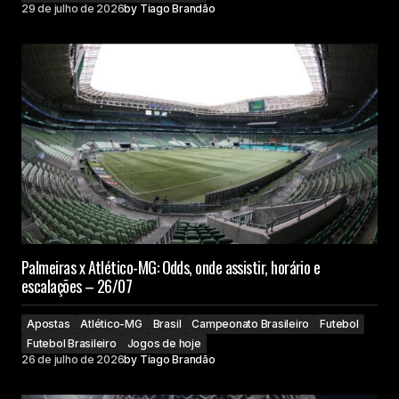
29 de julho de 2026
by
Tiago Brandão
Palmeiras x Atlético-MG: Odds, onde assistir, horário e
escalações – 26/07
Apostas
Atlético-MG
Brasil
Campeonato Brasileiro
Futebol
Futebol Brasileiro
Jogos de hoje
26 de julho de 2026
by
Tiago Brandão