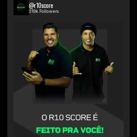
@r10score
319k Followers