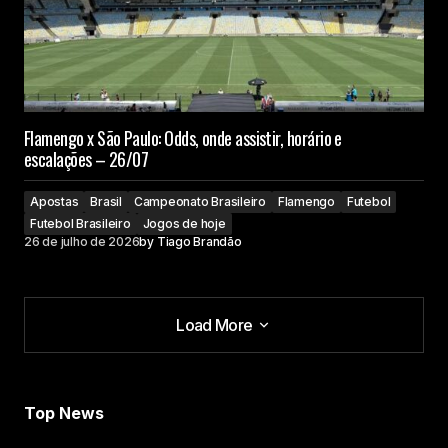
Flamengo x São Paulo: Odds, onde assistir, horário e
escalações – 26/07
Apostas
Brasil
Campeonato Brasileiro
Flamengo
Futebol
Futebol Brasileiro
Jogos de hoje
26 de julho de 2026
by
Tiago Brandão
Load More
Load More
Top News