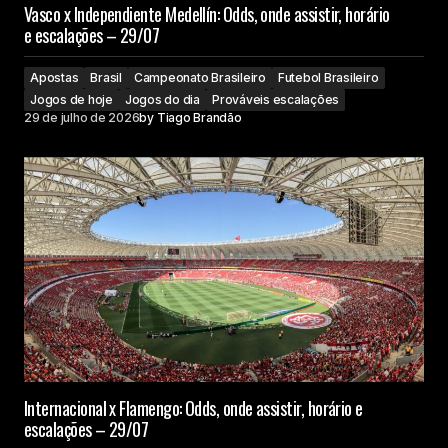
Vasco x Independiente Medellín: Odds, onde assistir, horário
e escalações – 29/07
Apostas
Brasil
Campeonato Brasileiro
Futebol Brasileiro
Jogos de hoje
Jogos do dia
Prováveis escalações
29 de julho de 2026
by
Tiago Brandão
Internacional x Flamengo: Odds, onde assistir, horário e
escalações – 29/07