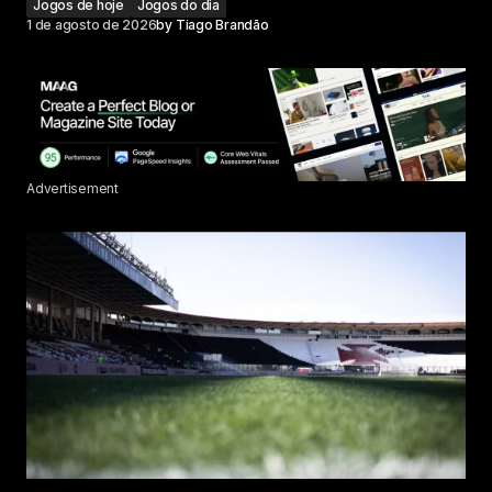
Jogos de hoje
Jogos do dia
1 de agosto de 2026
by
Tiago Brandão
Advertisement