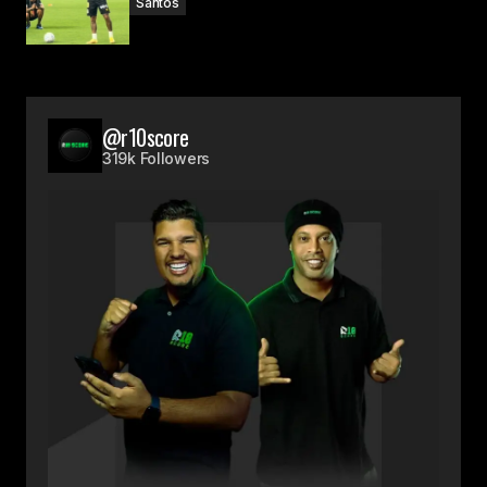
Santos
@r10score
319k Followers