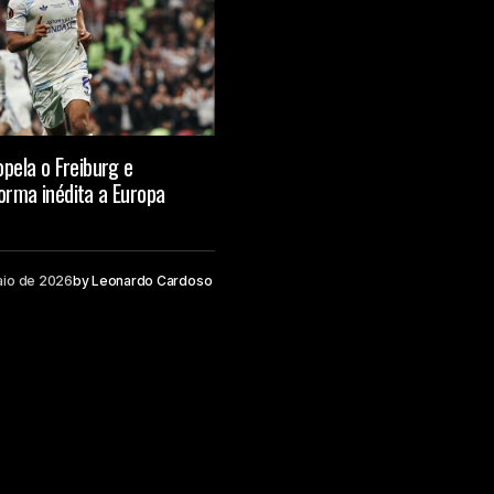
opela o Freiburg e
orma inédita a Europa
aio de 2026
by
Leonardo Cardoso