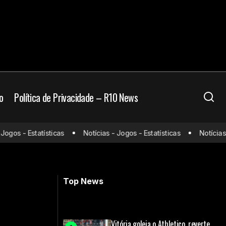
o
Política de Privacidade – R10 News
bram grandes
gos - Estatísticas
Notícias - Jogos - Estatísticas
Notícias - 
Neymar impressiona em seu primeiro
treino no Santos antes da reestreia
Top News
Vitória goleia o Athletico, reverte