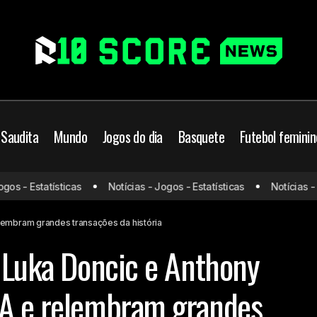
 Saudita
Mundo
Jogos do dia
Basquete
Futebol feminin
a do século: Luka Doncic e Anthony Davis agitam a NBA e relem
s - Estatísticas
Notícias - Jogos - Estatísticas
Notícias - Jo
ões da história
elembram grandes transações da história
: Luka Doncic e Anthony
BA e relembram grandes