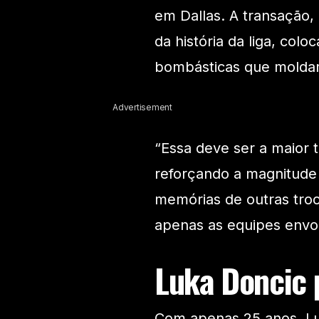
em Dallas. A transação
da história da liga, col
bombásticas que moldar
Advertisement
“Essa deve ser a maior t
reforçando a magnitude
memórias de outras tro
apenas as equipes envol
Luka Doncic 
Com apenas 25 anos, Luk