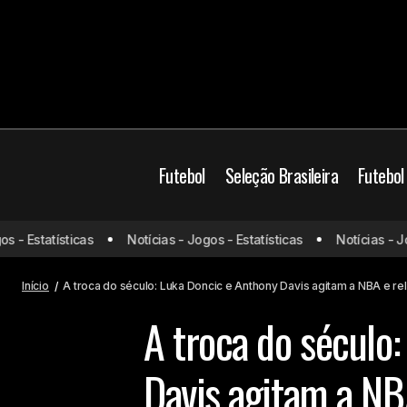
Futebol
Seleção Brasileira
Futebol
A troc
Mundo
- Estatísticas
Notícias - Jogos - Estatísticas
Notícias - Jogo
Confira o desfecho final do Vasco em
transaç
relação a Bruma
NBA
Início
A troca do século: Luka Doncic e Anthony Davis agitam a NBA e r
A troca do século
Davis agitam a N