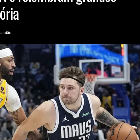
ória
randão