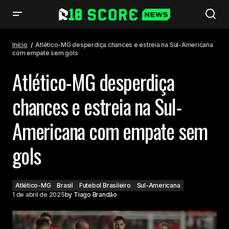
Atlético-MG desperdiça chances e estreia na Sul-Americana com
empate sem gols
Início
Atlético-MG desperdiça chances e estreia na Sul-Americana
com empate sem gols
Atlético-MG desperdiça
chances e estreia na Sul-
Americana com empate sem
gols
Atlético-MG
Brasil
Futebol Brasileiro
Sul-Americana
1 de abril de 2025
by
Tiago Brandão