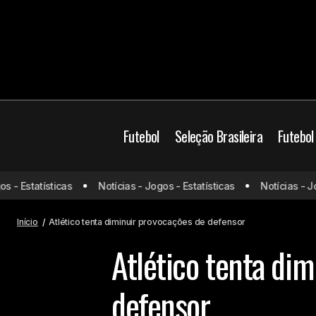
Futebol
Seleção Brasileira
Futebol
 Estatísticas
Notícias - Jogos - Estatísticas
Notícias - Jogos
Rubem Amorim manda a real sobre a
situação do Manchester United
Início
Atlético tenta diminuir provocações de defensor
Atlético tenta di
defensor