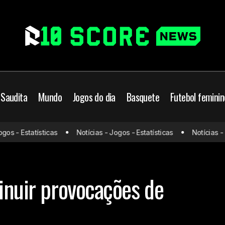
 Saudita
Mundo
Jogos do dia
Basquete
Futebol feminin
 - Estatísticas
Notícias - Jogos - Estatísticas
Notícias - Jog
Atlético tenta diminuir provocações de defenso
Atlético-MG
Brasil
minuir provocações de