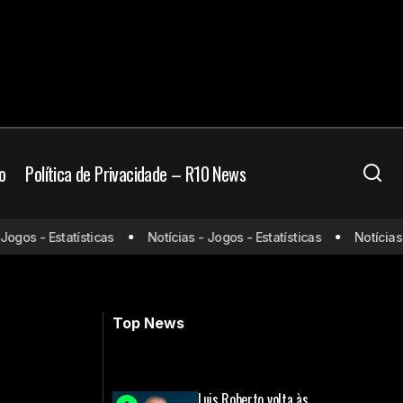
o
Política de Privacidade – R10 News
os - Estatísticas
Notícias - Jogos - Estatísticas
Notícias - J
r
Fluminense negocia retorno de
defensor
Top News
Luis Roberto volta às