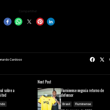
Compartilhe!
onardo Cardoso
Next Post
al sobre a
Fluminense negocia retorno de
nited
defensor
ndo
Brasil
Fluminense