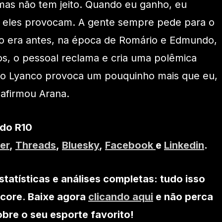
 mas não tem jeito. Quando eu ganho, eu
 eles provocam. A gente sempre pede para o
mo era antes, na época de Romário e Edmundo,
, o pessoal reclama e cria uma polêmica
 o Lyanco provoca um pouquinho mais que eu,
 afirmou Arana.
 do R10
er
,
Threads
,
Bluesky
,
Facebook
e
Linkedin
.
statísticas e análises completas: tudo isso
core. Baixe agora
clicando aqui
e não perca
re o seu esporte favorito!