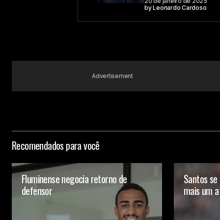
20 de janeiro de 2025
by
Leonardo Cardoso
Advertisement
Recomendados para você
Fluminense negocia retorno de
Santos se 
defensor
mais um a