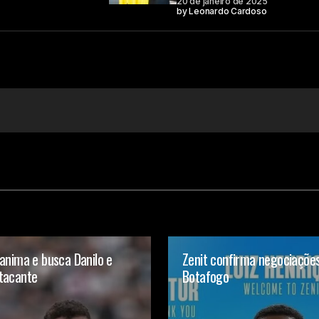
20 de janeiro de 2025
by
Leonardo Cardoso
anima e busca Danilo e
Zenit confirma negociaçõe
tacante
Botafogo