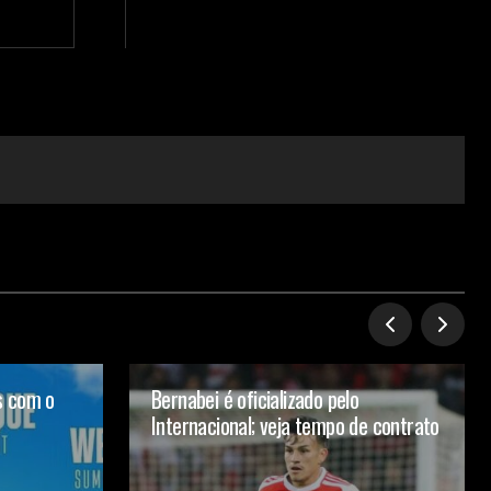
s com o
Bernabei é oficializado pelo
Internacional; veja tempo de contrato