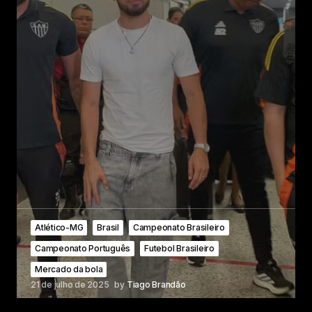
Atlético-MG
Brasil
Campeonato Brasileiro
Campeonato Português
Futebol Brasileiro
Mercado da bola
21 de julho de 2025
by
Tiago Brandão