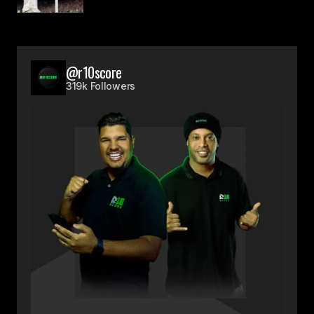
@r10score
319k Followers