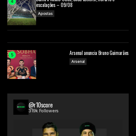
escalações – 09/08
Apostas
Arsenal anuncia Bruno Guimarães
Arsenal
@r10score
319k Followers