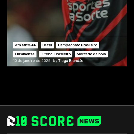
Athletico-PR
Brasil
Campeonato Brasileiro
Fluminense
Futebol Brasileiro
Mercado da bola
10 de janeiro de 2025
by
Tiago Brandão