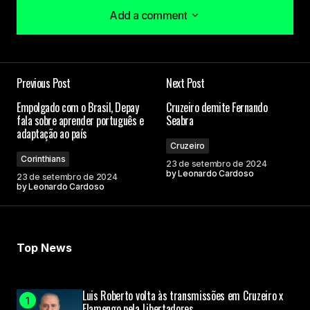
Add a comment
Add a comment
Previous Post
Next Post
O seu endereço de e-mail não será publicado.
Empolgado com o Brasil, Depay
Cruzeiro demite Fernando
Campos obrigatórios são marcados com
*
fala sobre aprender português e
Seabra
adaptação ao país
Cruzeiro
Comment
*
Corinthians
23 de setembro de 2024
by
Leonardo Cardoso
23 de setembro de 2024
by
Leonardo Cardoso
Your Name
Top News
Your E-mail
Luis Roberto volta às transmissões em Cruzeiro x
Flamengo pela Libertadores