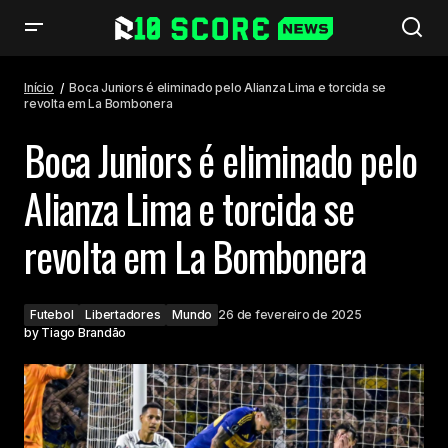
Boca Juniors é eliminado pelo Alianza Lima e torcida se revolta em La
Bombonera
Início
Boca Juniors é eliminado pelo Alianza Lima e torcida se
revolta em La Bombonera
Boca Juniors é eliminado pelo
Alianza Lima e torcida se
revolta em La Bombonera
Futebol
Libertadores
Mundo
26 de fevereiro de 2025
by
Tiago Brandão