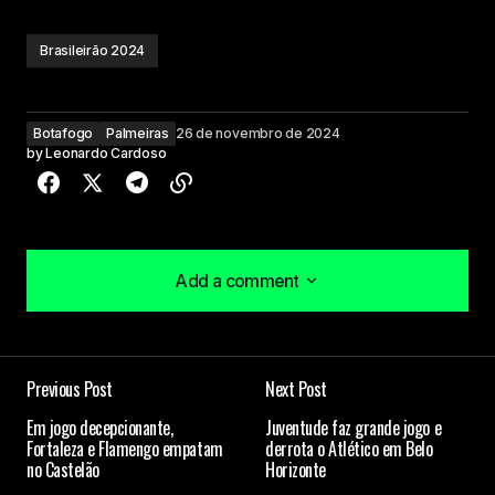
Brasileirão 2024
Botafogo
Palmeiras
26 de novembro de 2024
by
Leonardo Cardoso
Add a comment
Add a comment
Previous Post
Next Post
O seu endereço de e-mail não será publicado.
Em jogo decepcionante,
Juventude faz grande jogo e
Campos obrigatórios são marcados com
*
Fortaleza e Flamengo empatam
derrota o Atlético em Belo
no Castelão
Horizonte
Comment
*