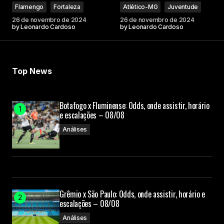
Flamengo
Fortaleza
Atlético-MG
Juventude
26 de novembro de 2024
26 de novembro de 2024
by
Leonardo Cardoso
by
Leonardo Cardoso
Your Name
Top News
Your E-mail
Botafogo x Fluminense: Odds, onde assistir, horário
e escalações – 08/08
Submit Comment
Análises
Grêmio x São Paulo: Odds, onde assistir, horário e
escalações – 08/08
Análises