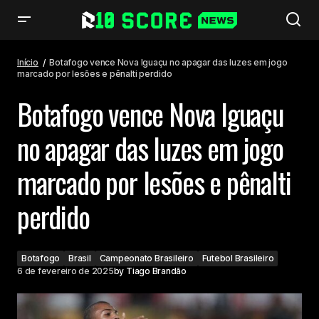
Botafogo vence Nova Iguaçu no apagar das luzes em jogo marcado por
lesões e pênalti perdido
Início
Botafogo vence Nova Iguaçu no apagar das luzes em jogo
marcado por lesões e pênalti perdido
Botafogo vence Nova Iguaçu
no apagar das luzes em jogo
marcado por lesões e pênalti
perdido
Botafogo
Brasil
Campeonato Brasileiro
Futebol Brasileiro
6 de fevereiro de 2025
by
Tiago Brandão