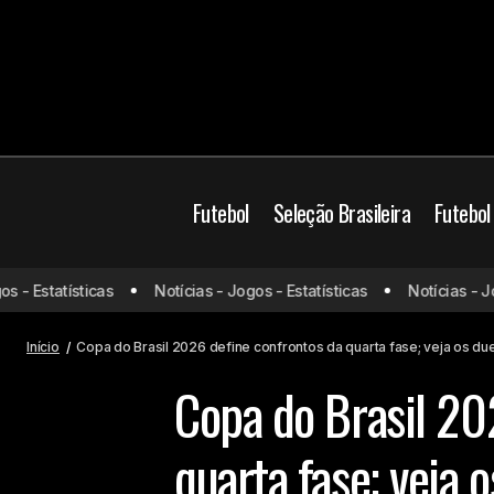
Futebol
Seleção Brasileira
Futebol
David destaca clima mais leve no
Brasil
Ceará
Copa
- Estatísticas
Notícias - Jogos - Estatísticas
Notícias - Jogo
Vasco após chegada de Renato
Futebol Brasileiro
S
Gaúcho
Início
Copa do Brasil 2026 define confrontos da quarta fase; veja os du
Copa do Brasil 20
quarta fase; veja 