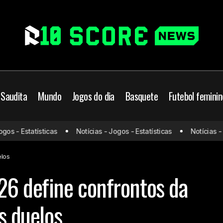
 Saudita
Mundo
Jogos do dia
Basquete
Futebol feminin
Copa do Brasil 2026 define confron
 do Brasil
Fortaleza
s - Estatísticas
Notícias - Jogos - Estatísticas
Notícias - Jo
fase; veja os duelos
port
elos
26 define confrontos da
os duelos