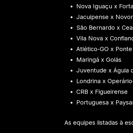
Nova Iguaçu x Forta
Jacuipense x Novor
São Bernardo x Cea
Vila Nova x Confian
Atlético-GO x Ponte
Maringá x Goiás
Juventude x Águia 
Londrina x Operári
CRB x Figueirense
Portuguesa x Pays
As equipes listadas à e