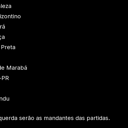
leza
izontino
rá
ça
 Preta
de Marabá
o-PR
andu
squerda serão as mandantes das partidas.