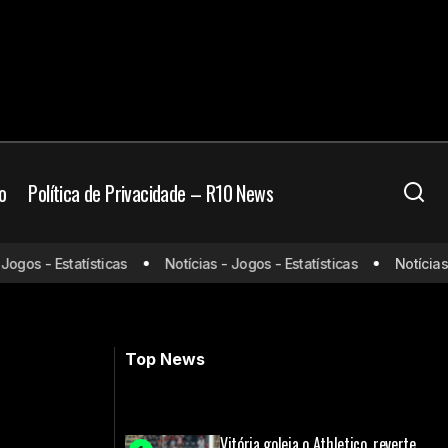
o
Política de Privacidade – R10 News
tos da quarta
Cruzeiro confirma lesão grave no
gos - Estatísticas
Notícias - Jogos - Estatísticas
Notícias - 
joelho de Cássio; goleiro passará por
cirurgia
Top News
Vitória goleia o Athletico, reverte