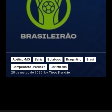
Atlético-MG
Bahia
Botafogo
Bragantino
Brasil
Campeonato Brasileiro
Corinthians
28 de março de 2025
by
Tiago Brandão