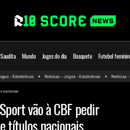
 Saudita
Mundo
Jogos do dia
Basquete
Futebol feminin
s - Estatísticas
Notícias - Jogos - Estatísticas
Notícias - Jo
Ceará, Fortaleza e Sport vão à CBF pedir reconhecimento de
Sport
os nacionais
 Sport vão à CBF pedir
 títulos nacionais