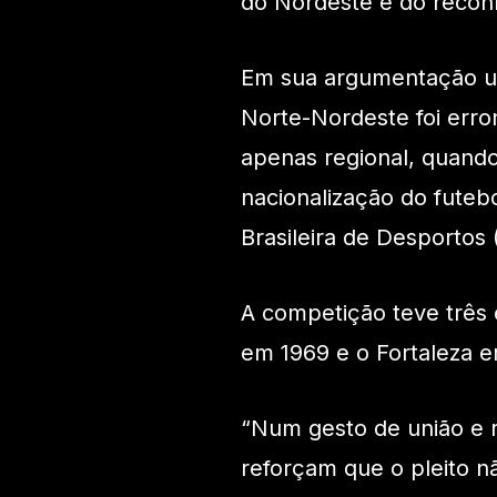
do Nordeste e do reconh
Em sua argumentação un
Norte-Nordeste foi err
apenas regional, quando,
nacionalização do futeb
Brasileira de Desportos 
A competição teve três 
em 1969 e o Fortaleza e
“Num gesto de união e re
reforçam que o pleito nã