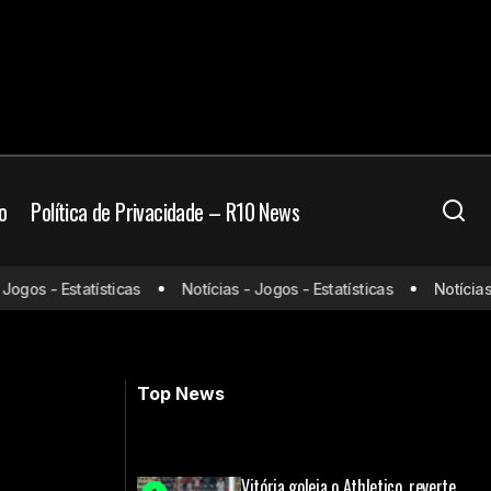
o
Política de Privacidade – R10 News
Barcelona detona o Olympiacos pela
gos - Estatísticas
Notícias - Jogos - Estatísticas
Notícias - 
 títulos nacionais
Champions com show dos seus
atacantes
Top News
Vitória goleia o Athletico, reverte