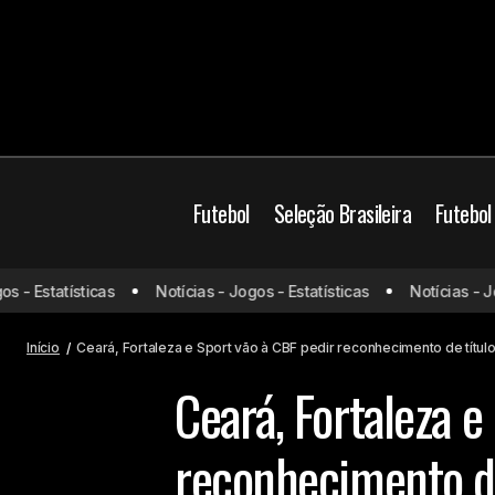
Futebol
Seleção Brasileira
Futebol
- Estatísticas
Notícias - Jogos - Estatísticas
Notícias - Jogo
Jornal afirma que Endrick vive crise no
Ceará
Fortaleza
Real Madrid
Início
Ceará, Fortaleza e Sport vão à CBF pedir reconhecimento de títul
Ceará, Fortaleza e
reconhecimento de