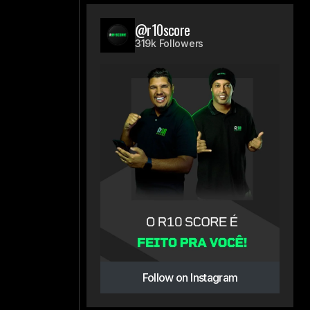
@r10score
s
319k Followers
Follow on Instagram