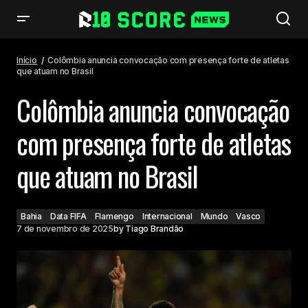
Colômbia anuncia convocação com presença forte de atletas que atuam
no Brasil
Início
Colômbia anuncia convocação com presença forte de atletas
que atuam no Brasil
Colômbia anuncia convocação
com presença forte de atletas
que atuam no Brasil
Bahia
Data FIFA
Flamengo
Internacional
Mundo
Vasco
7 de novembro de 2025
by
Tiago Brandão