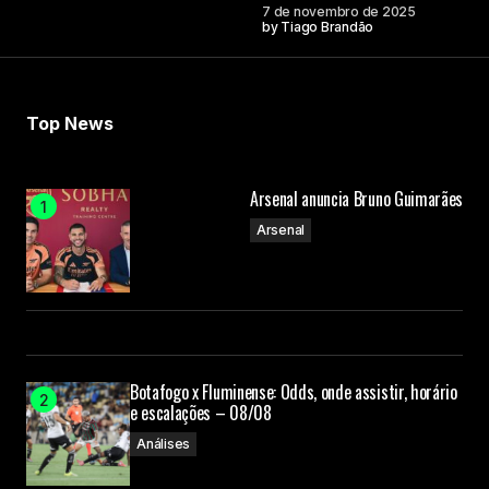
7 de novembro de 2025
by
Tiago Brandão
Top News
Arsenal anuncia Bruno Guimarães
Arsenal
Botafogo x Fluminense: Odds, onde assistir, horário
e escalações – 08/08
Análises