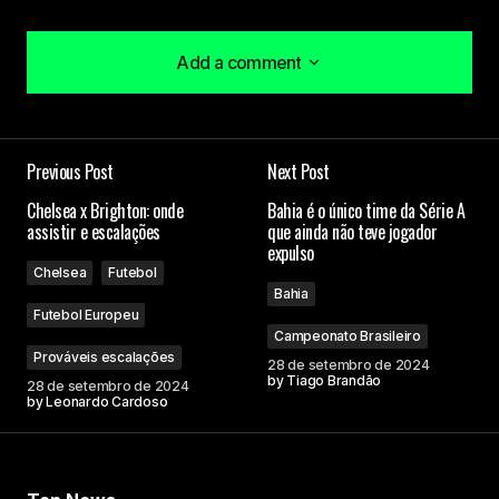
Add a comment
Add a comment
Previous Post
Next Post
O seu endereço de e-mail não será publicado.
Chelsea x Brighton: onde
Bahia é o único time da Série A
Campos obrigatórios são marcados com
*
assistir e escalações
que ainda não teve jogador
expulso
Chelsea
Futebol
Comment
*
Bahia
Futebol Europeu
Campeonato Brasileiro
Prováveis escalações
28 de setembro de 2024
by
Tiago Brandão
28 de setembro de 2024
by
Leonardo Cardoso
Your Name
Your E-mail