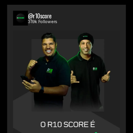
@r10score
319k Followers