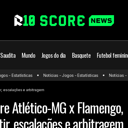
 Saudita
Mundo
Jogos do dia
Basquete
Futebol feminin
Dia de decisão entre Atlético-MG x 
o Brasil
Flamengo
Futebol
 - Estatísticas
Notícias - Jogos - Estatísticas
Notícias - Jog
onde assistir, escalações e arbitra
rováveis escalações
ir, escalações e arbitragem
tre Atlético-MG x Flamengo,
tir, escalações e arbitragem