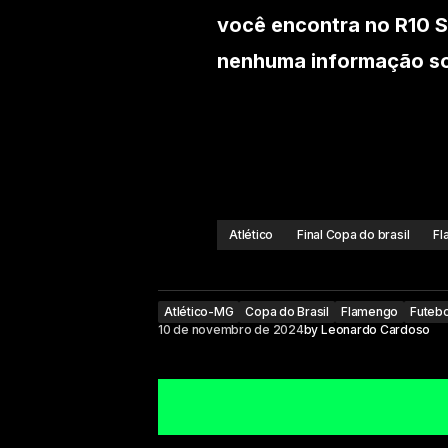
você encontra no R10 S
nenhuma informação sob
Atlético
Final Copa do brasil
Fl
Atlético-MG
Copa do Brasil
Flamengo
Futebo
10 de novembro de 2024
by
Leonardo Cardoso