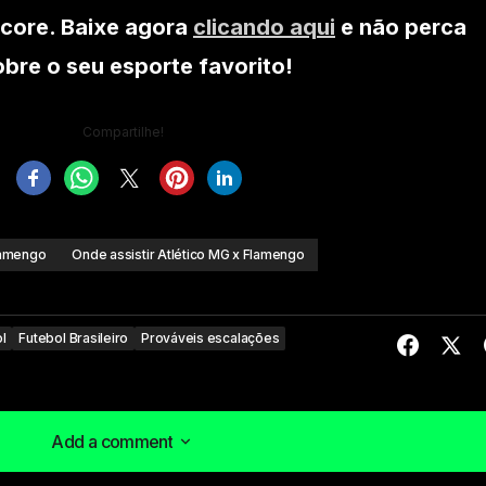
core. Baixe agora
clicando aqui
e não perca
re o seu esporte favorito!
Compartilhe!
amengo
Onde assistir Atlético MG x Flamengo
l
Futebol Brasileiro
Prováveis escalações
Add a comment
Add a comment