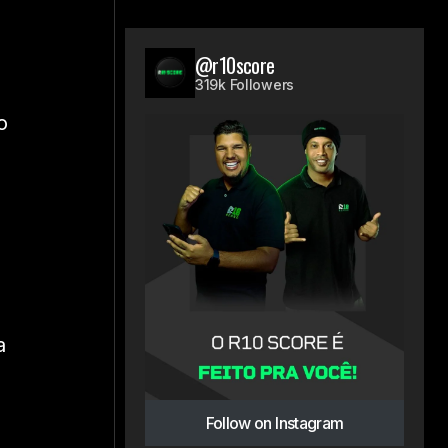
@r10score
319k Followers
o
a
Follow on Instagram