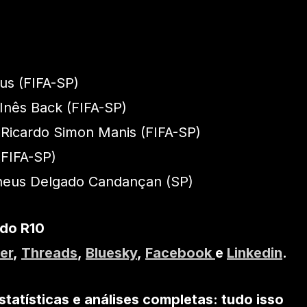
aus (FIFA-SP)
 Inês Back (FIFA-SP)
o Ricardo Simon Manis (FIFA-SP)
(FIFA-SP)
theus Delgado Candançan (SP)
 do R10
er
,
Threads
,
Bluesky
,
Facebook
e
Linkedin
.
statísticas e análises completas: tudo isso