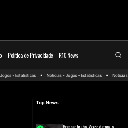
o
Política de Privacidade – R10 News
Flamengo, confira
os - Estatísticas
Notícias - Jogos - Estatísticas
Notícias - J
Inter de Milão x Napoli: onde assistir e
gem
escalações
Top News
Brenner brilha, Vasco detona o