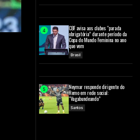
CBF avisa aos clubes “parada
obrigatória” durante período da
Copa do Mundo Feminina no ano
que vem
Brasil
Neymar responde dirigente do
Remo em rede social:
“Vagabundeando”
Santos