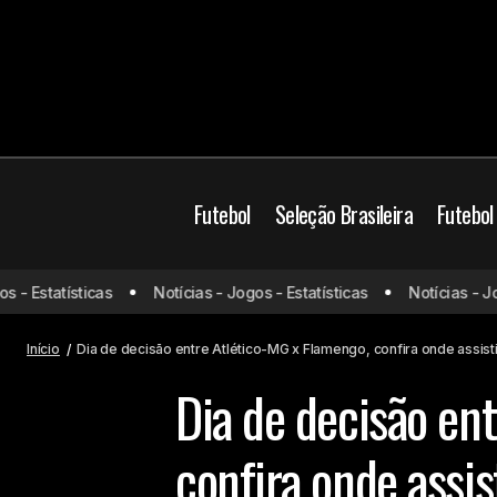
Futebol
Seleção Brasileira
Futebol
Atlético-MG
Copa d
 Estatísticas
Notícias - Jogos - Estatísticas
Notícias - Jogos
Braga x Sporting: onde assistir e
escalações
Futebol Brasileiro
P
Início
Dia de decisão entre Atlético-MG x Flamengo, confira onde assist
Dia de decisão en
confira onde assis