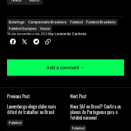
Textor
Vasco
Botafogo
Campeonato Brasileiro
Futebol
Futebol Brasileiro
Futebol Europeu
Vasco
16 de novembro de 2024
by
Leonardo Cardoso
Add a comment
Add a comment
Previous Post
Next Post
O seu endereço de e-mail não será publicado.
Luxemburgo elege clube mais
Nova SAF no Brasil? Confira os
Campos obrigatórios são marcados com
*
difícil de trabalhar no Brasil
planos da Portuguesa para o
futebol nacional
Futebol
Comment
*
Futebol