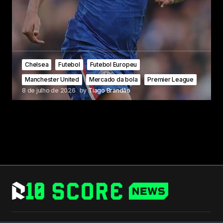
Chelsea
Futebol
Futebol Europeu
Manchester United
Mercado da bola
Premier League
8 de julho de 2026
by
Tiago Brandão