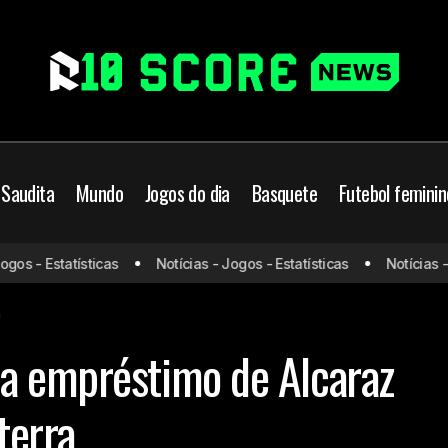
 Saudita
Mundo
Jogos do dia
Basquete
Futebol feminin
s - Estatísticas
Notícias - Jogos - Estatísticas
Notícias - Jo
Flamengo confirma empréstimo de Alcaraz para time 
ngo
Mundo
a
a empréstimo de Alcaraz
terra