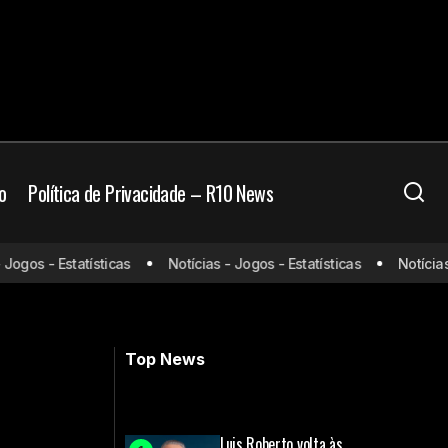
o
Política de Privacidade – R10 News
gos - Estatísticas
Notícias - Jogos - Estatísticas
Notícias - 
da Inglaterra
Firmino pode deixar o futebol da
Arábia; jogador é especulado no Brasil
Top News
Luis Roberto volta às