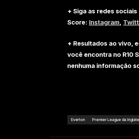
+ Siga as redes sociais
Score:
Instagram
,
Twitt
+ Resultados ao vivo, e
você encontra no R10 S
nenhuma informação sob
Everton
Premier League da Inglate