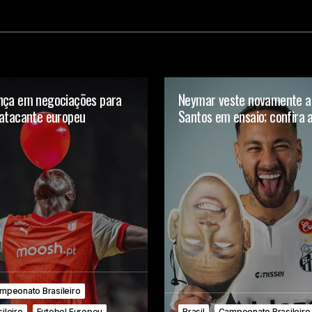
nça em negociações para
Neymar veste novamente a
 atacante europeu
Santos em ensaio; confira 
mpeonato Brasileiro
ileiro
Futebol Europeu
Brasil
Campeonato Brasileiro