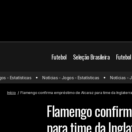
Futebol
Seleção Brasileira
Futebol
- Estatísticas
Notícias - Jogos - Estatísticas
Notícias - Jogo
Flamengo recusa mais uma proposta
Brasil
Flame
por Wesley; Veja valores
Início
Flamengo confirma empréstimo de Alcaraz para time da Inglaterr
Flamengo confirm
para time da Ingla