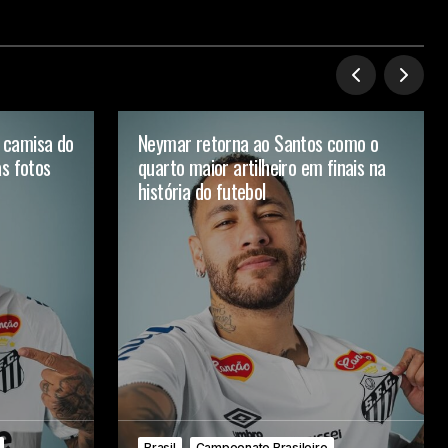
 camisa do
Neymar retorna ao Santos como o
as fotos
quarto maior artilheiro em finais na
história do futebol
Brasil
Campeonato Brasileiro