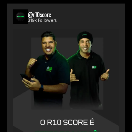
@r10score
319k Followers