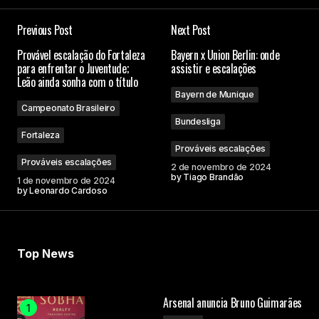
Previous Post
Next Post
O seu endereço de e-mail não será publicado.
Provável escalação do Fortaleza
Bayern x Union Berlin: onde
Campos obrigatórios são marcados com
*
para enfrentar o Juventude;
assistir e escalações
Leão ainda sonha com o título
Bayern de Munique
Comment
*
Campeonato Brasileiro
Bundesliga
Fortaleza
Prováveis escalações
Prováveis escalações
2 de novembro de 2024
by
Tiago Brandão
1 de novembro de 2024
Your Name
by
Leonardo Cardoso
Your E-mail
Top News
Submit Comment
Arsenal anuncia Bruno Guimarães