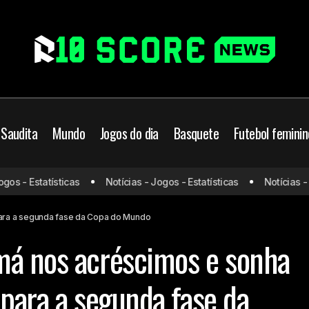
 Saudita
Mundo
Jogos do dia
Basquete
Futebol feminin
bate o Panamá nos acréscimos e sonha com classificação para
s - Estatísticas
Notícias - Jogos - Estatísticas
Notícias - Jo
opa do Mundo
para a segunda fase da Copa do Mundo
má nos acréscimos e sonha
 para a segunda fase da