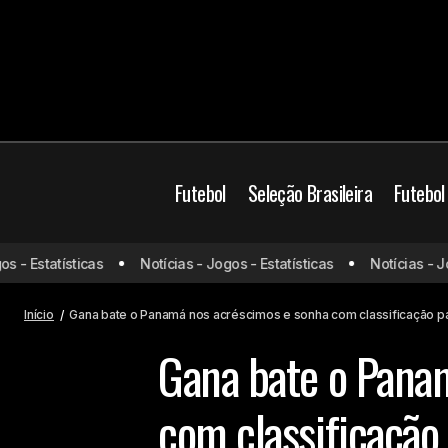
Futebol
Seleção Brasileira
Futebol
Gana 
Kane brilha, Inglaterra joga bem e
- Estatísticas
Notícias - Jogos - Estatísticas
Notícias - Jogo
Copa do
vence a Croácia no melhor jogo da
da C
Mundo
Copa
Início
Gana bate o Panamá nos acréscimos e sonha com classificação 
Gana bate o Pana
com classificação