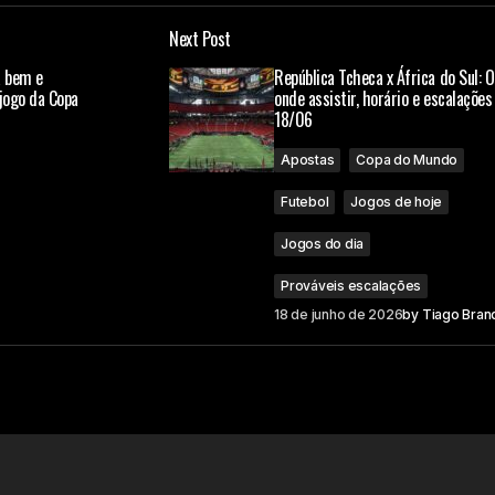
Next Post
a bem e
República Tcheca x África do Sul: 
jogo da Copa
onde assistir, horário e escalações
18/06
Apostas
Copa do Mundo
Futebol
Jogos de hoje
Jogos do dia
Prováveis escalações
18 de junho de 2026
by
Tiago Bran