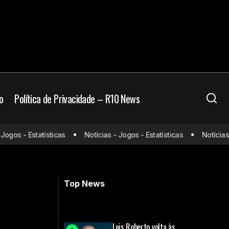
o
Política de Privacidade – R10 News
 a segunda fase
República Tcheca x África do Sul:
gos - Estatísticas
Notícias - Jogos - Estatísticas
Notícias - 
Odds, onde assistir, horário e
escalações – 18/06
Top News
Luis Roberto volta às