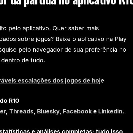
o pelo aplicativo. Quer saber mais
dados sobre jogos? Baixe o aplicativo na Play
squise pelo navegador de sua preferência no
 dentro de tudo.
váveis escalações dos jogos de hoj
e
 do R10
er
,
Threads
,
Bluesky
,
Facebook
e
Linkedin
.
statísticas e análises completas: tudo isso