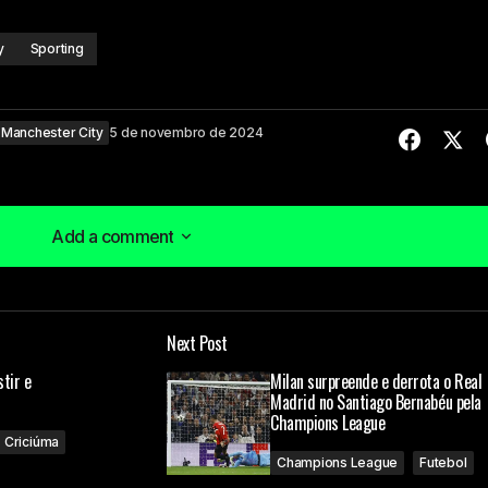
y
Sporting
Manchester City
5 de novembro de 2024
Add a comment
Add a comment
Next Post
á publicado.
Campos obrigatórios são marcados com
*
stir e
Milan surpreende e derrota o Real
Madrid no Santiago Bernabéu pela
Champions League
Criciúma
Champions League
Futebol