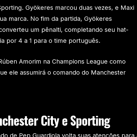
Sporting. Gyökeres marcou duas vezes, e Maxi
ua marca. No fim da partida, Gyökeres
onverteu um pênalti, completando seu hat-
ria por 4 a 1 para o time português.
de Rúben Amorim na Champions League como
 que ele assumirá o comando do Manchester
chester City e Sporting
do de Pep Guardiola volta suas atenções para 