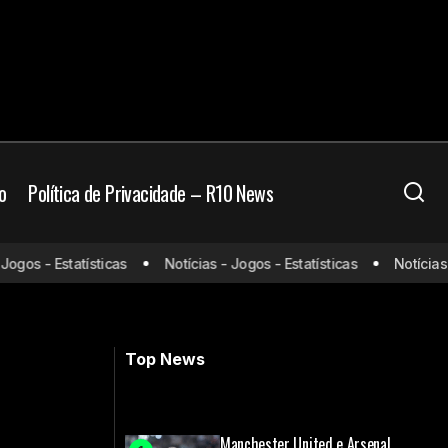
o
Política de Privacidade – R10 News
umilha o
Milan surpreende e derrota o Real
os - Estatísticas
Notícias - Jogos - Estatísticas
Notícias - J
Madrid no Santiago Bernabéu pela
Champions League
Top News
Manchester United e Arsenal