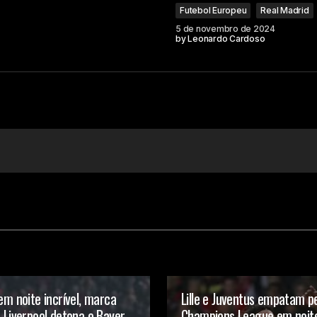
Futebol Europeu
Real Madrid
5 de novembro de 2024
by
Leonardo Cardoso
Your E-mail
tem noite incrível, marca
Lille e Juventus empatam p
e Liverpool detona o Bayer
Champions League em noit