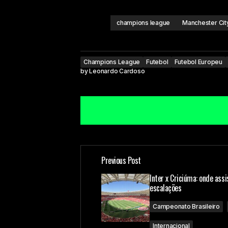
champions league
Manchester Cit
Champions League
Futebol
Futebol Europeu
by
Leonardo Cardoso
Previous Post
O seu endereço de e-mail não ser
Inter x Criciúma: onde assi
escalações
Comment
*
Campeonato Brasileiro
Internacional