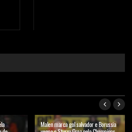
ela
Malen marca gol salvador e Borussia
e de
vence o Sturm Graz pela Champions