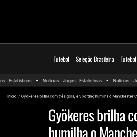
Futebol
Seleção Brasileira
Futebol
Champions League
- Estatísticas
Notícias - Jogos - Estatísticas
Notícias - Jogo
Inter x Criciúma: onde assistir e
escalações
Futebol Europeu
Ma
Início
Gyökeres brilha com três gols, e Sporting humilha o Manchester 
Gyökeres brilha co
humilha o Manche