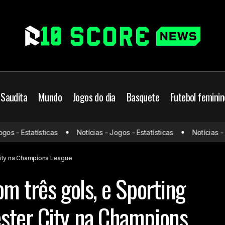
 Saudita
Mundo
Jogos do dia
Basquete
Futebol feminin
Gyökeres brilha com três gols, e Sporting h
Futebol
s - Estatísticas
Notícias - Jogos - Estatísticas
Notícias - Jog
Manchester City na Champions League
nchester City
City na Champions League
m três gols, e Sporting
ster City na Champions