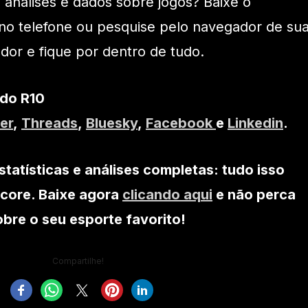
 análises e dados sobre jogos? Baixe o
e no telefone ou pesquise pelo navegador de su
or e fique por dentro de tudo.
 do R10
er
,
Threads
,
Bluesky
,
Facebook
e
Linkedin
.
statísticas e análises completas: tudo isso
core. Baixe agora
clicando aqui
e não perca
re o seu esporte favorito!
Compartilhe!