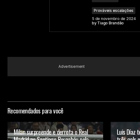
Prováveis escalações
5 de novembro de 2024
Your Name
by
Tiago Brandão
Submit Comment
Advertisement
Recomendados para você
Milan surpreende e derrota o Real
Luis Díaz 
Madrid no Santiago Bernabéu pela
três gols 