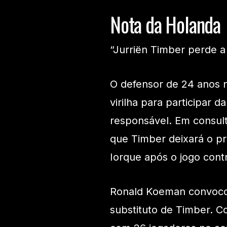
Nota da Holanda
“Jurriën Timber perde 
O defensor de 24 anos n
virilha para participa
responsável. Em consult
que Timber deixará o p
Iorque após o jogo cont
Ronald Koeman convocou
substituto de Timber. C