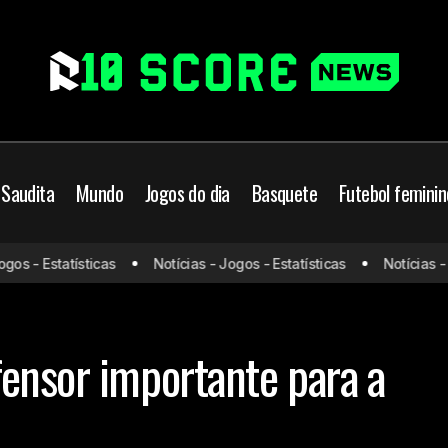
 Saudita
Mundo
Jogos do dia
Basquete
Futebol feminin
 - Estatísticas
Notícias - Jogos - Estatísticas
Notícias - Jog
Holanda perde defensor importante para a Copa do 
a do Mundo
ensor importante para a