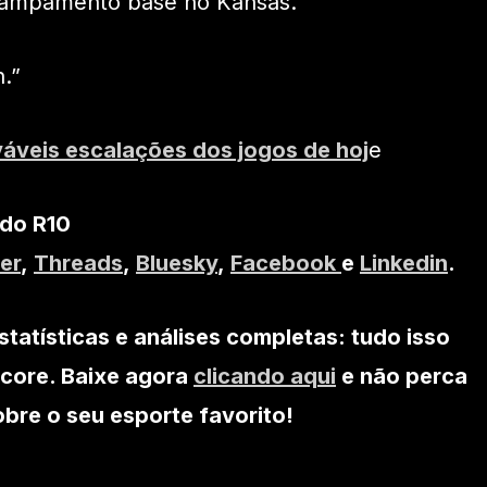
campamento base no Kansas.
.”
váveis escalações dos jogos de hoj
e
 do R10
er
,
Threads
,
Bluesky
,
Facebook
e
Linkedin
.
statísticas e análises completas: tudo isso
core. Baixe agora
clicando aqui
e não perca
re o seu esporte favorito!