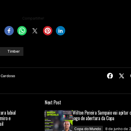
Compartilhe!
a
Timber
 Cardoso
Next Post
ura labial
Wilton Pereira Sampaio vai apitar 
emiro e
jogo de abertura da Copa
il
Copa do Mundo
8 de junho de 