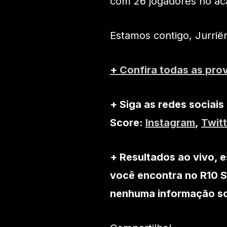
com 26 jogadores no a
Estamos contigo, Jurriën
+
Confira todas as pro
+ Siga as redes sociais
Score:
Instagram
,
Twitt
+ Resultados ao vivo, e
você encontra no R10 S
nenhuma informação sob