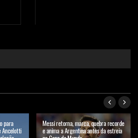
ão para
Messi retorna, marca, quebra recorde
 Ancelotti
e anima a Argentina antes da estreia
alação
na Copa do Mundo