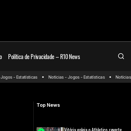
o
Política de Privacidade – R10 News
os - Estatísticas
Notícias - Jogos - Estatísticas
Notícias - J
Mundo
Wilton Pereira Sampaio vai apitar o
jogo de abertura da Copa
Top News
Vitória goleia o Athletico, reverte