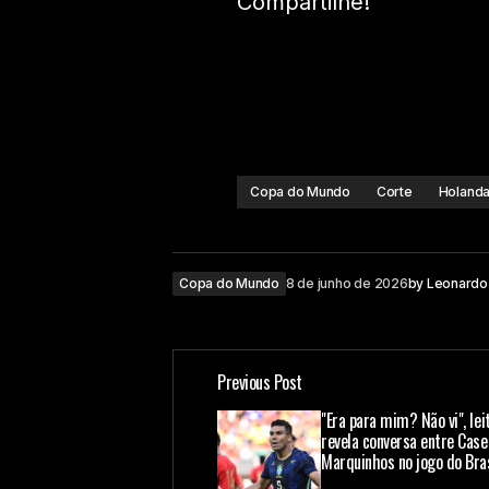
Compartilhe!
Copa do Mundo
Corte
Holand
Copa do Mundo
8 de junho de 2026
by
Leonardo
Previous Post
"Era para mim? Não vi", leit
revela conversa entre Cas
Marquinhos no jogo do Bras