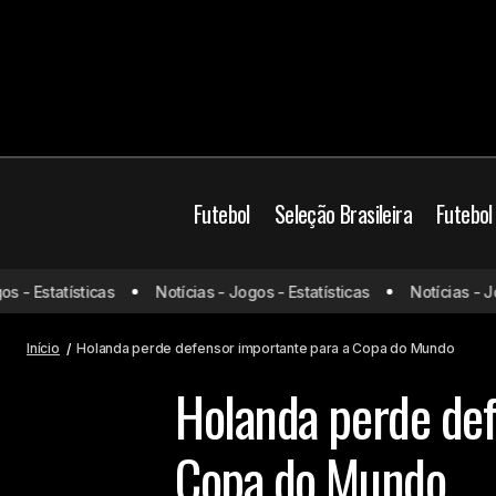
Futebol
Seleção Brasileira
Futebol
"Era para mim? Não vi", leitura labial
 Estatísticas
Notícias - Jogos - Estatísticas
Notícias - Jogos
revela conversa entre Casemiro e
Cop
Marquinhos no jogo do Brasil
Início
Holanda perde defensor importante para a Copa do Mundo
Holanda perde def
Copa do Mundo