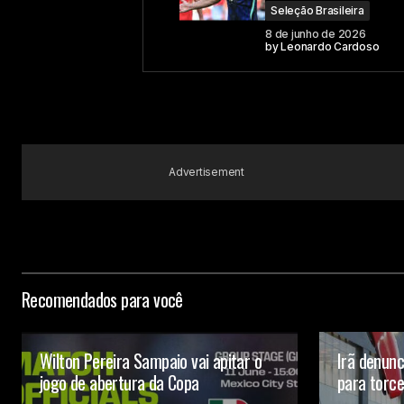
Seleção Brasileira
8 de junho de 2026
by
Leonardo Cardoso
Advertisement
Recomendados para você
Wilton Pereira Sampaio vai apitar o
Irã denunc
jogo de abertura da Copa
para torc