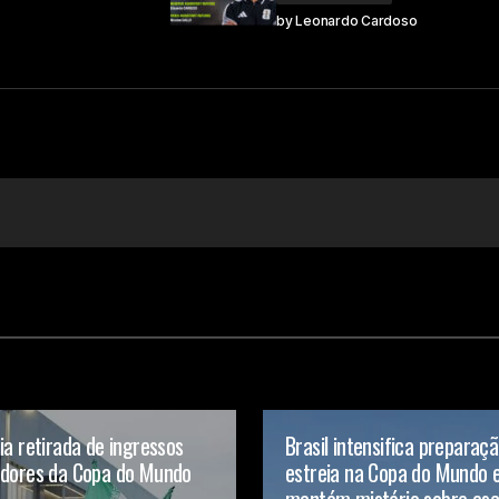
by
Leonardo Cardoso
ia retirada de ingressos
Brasil intensifica preparaç
edores da Copa do Mundo
estreia na Copa do Mundo e
mantém mistério sobre esc