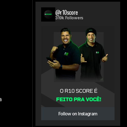
@r10score
319k Followers
a
Follow on Instagram