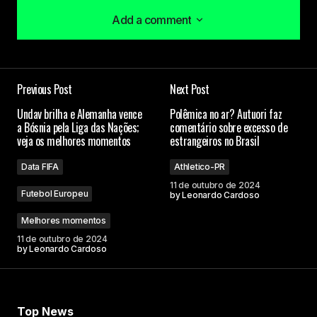
Add a comment
Add a comment
Previous Post
Next Post
O seu endereço de e-mail não será publicado.
Undav brilha e Alemanha vence
Polêmica no ar? Autuori faz
Campos obrigatórios são marcados com
*
a Bósnia pela Liga das Nações;
comentário sobre excesso de
veja os melhores momentos
estrangeiros no Brasil
Comment
*
Data FIFA
Athletico-PR
11 de outubro de 2024
Futebol Europeu
by
Leonardo Cardoso
Melhores momentos
11 de outubro de 2024
Your Name
by
Leonardo Cardoso
Your E-mail
Top News