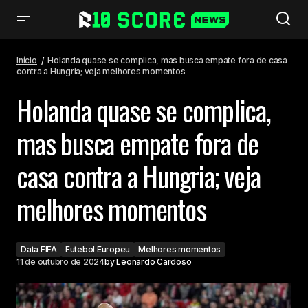
Holanda quase se complica, mas busca empate fora de casa contra a
Hungria; veja melhores momentos
Início
Holanda quase se complica, mas busca empate fora de casa
contra a Hungria; veja melhores momentos
Holanda quase se complica,
mas busca empate fora de
casa contra a Hungria; veja
melhores momentos
Data FIFA
Futebol Europeu
Melhores momentos
11 de outubro de 2024
by
Leonardo Cardoso