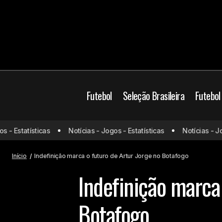
Futebol
Seleção Brasileira
Futebol
Botafogo
Brasil
C
 Estatísticas
Notícias - Jogos - Estatísticas
Notícias - Jogos
Conheça promessa ítalo-brasileira que
brilha na base do Cruzeiro
Mercado da bola
Início
Indefinição marca o futuro de Artur Jorge no Botafogo
Indefinição marca 
Botafogo