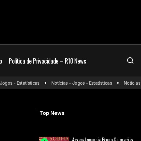
o
Política de Privacidade – R10 News
 de Artur Jorge
os - Estatísticas
Notícias - Jogos - Estatísticas
Notícias - J
Gil renova contrato com o Santos e
liderará a defesa em 2025
Top News
Arsenal anuncia Bruno Guimarães