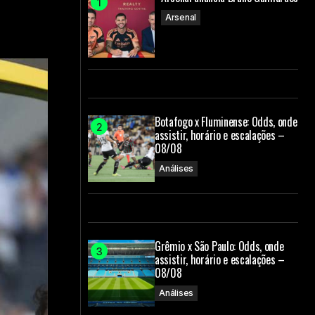
Arsenal
Botafogo x Fluminense: Odds, onde
assistir, horário e escalações –
08/08
Análises
Grêmio x São Paulo: Odds, onde
assistir, horário e escalações –
08/08
Análises