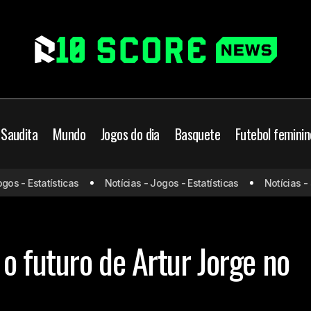
 Saudita
Mundo
Jogos do dia
Basquete
Futebol feminin
Indefinição marca o futuro
ampeonato Brasileiro
Futebol Brasileiro
 - Estatísticas
Notícias - Jogos - Estatísticas
Notícias - Jog
no Botafogo
o futuro de Artur Jorge no