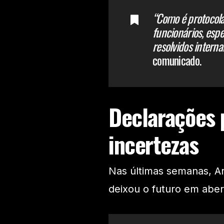
“Como é protocola
funcionários, esp
resolvidos intern
comunicado.
Declarações 
incertezas
Nas últimas semanas, Ar
deixou o futuro em abert