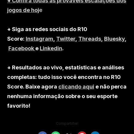
+
Confira todas as prováveis escalações dos
jogos de hoj
e
+ Siga as redes sociais do R10
Score:
Instagram
,
Twitter
,
Threads
,
Bluesky
,
Facebook
e
Linkedin
.
+ Resultados ao vivo, estatísticas e análises
completas: tudo isso você encontra no R10
Score. Baixe agora
clicando aqui
e não perca
nenhuma informação sobre o seu esporte
favorito!
Compartilhe!