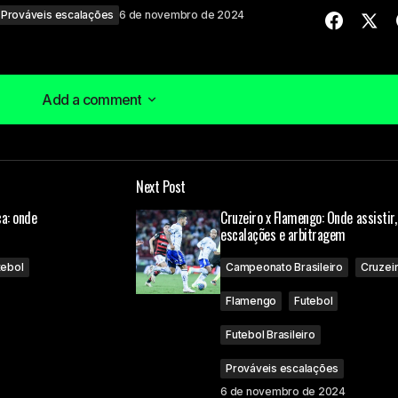
Prováveis escalações
6 de novembro de 2024
Add a comment
Add a comment
Next Post
á publicado.
Campos obrigatórios são marcados com
*
a: onde
Cruzeiro x Flamengo: Onde assistir,
escalações e arbitragem
tebol
Campeonato Brasileiro
Cruzei
Flamengo
Futebol
Futebol Brasileiro
Your E-mail
Prováveis escalações
6 de novembro de 2024