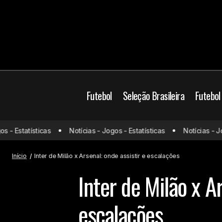
Futebol
Seleção Brasileira
Futebol
Champions League
 Estatísticas
Notícias - Jogos - Estatísticas
Notícias - Jogos
Bayern de Munique x Benfica: onde
assistir e escalações
Prováveis escalaçõ
Início
Inter de Milão x Arsenal: onde assistir e escalações
Inter de Milão x Ar
escalações