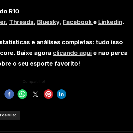
 do R10
er
,
Threads
,
Bluesky
,
Facebook
e
Linkedin
.
statísticas e análises completas: tudo isso
core. Baixe agora
clicando aqui
e não perca
re o seu esporte favorito!
Compartilhe!
er de Milão