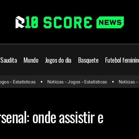
 Saudita
Mundo
Jogos do dia
Basquete
Futebol feminin
Inter de Milão x Arsenal: on
Futebol
Futebol Europeu
 - Estatísticas
Notícias - Jogos - Estatísticas
Notícias - Jog
escalações
es
senal: onde assistir e