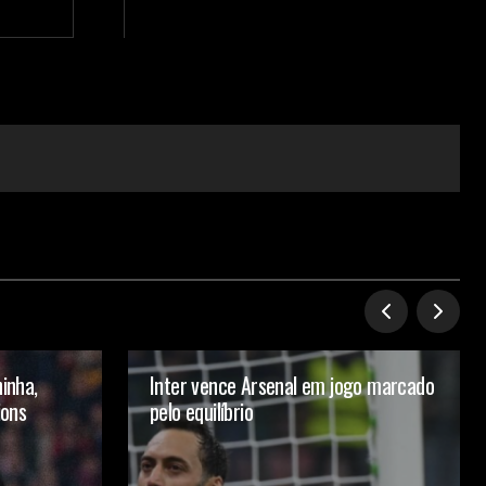
inha,
Inter vence Arsenal em jogo marcado
ions
pelo equilíbrio