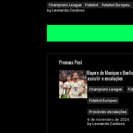
Champions League
Futebol
Futebol Europeu
by
Leonardo Cardoso
Previous Post
O seu endereço de e-mail não ser
Bayern de Munique x Benfic
assistir e escalações
Comment
*
Champions League
Fu
Futebol Europeu
Prováveis escalações
6 de novembro de 2024
Your Name
by
Leonardo Cardoso