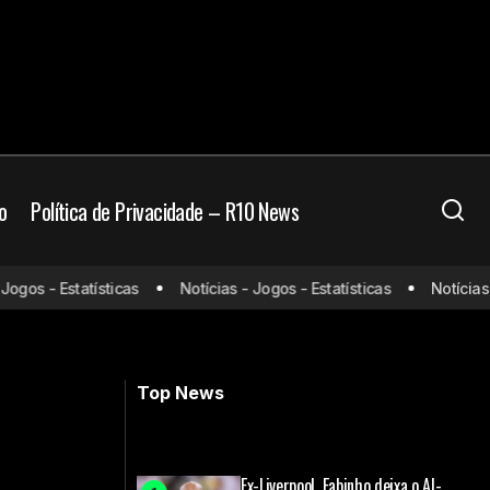
o
Política de Privacidade – R10 News
de assistir e
os - Estatísticas
Notícias - Jogos - Estatísticas
Notícias - J
Cruzeiro x Flamengo: Onde assistir,
escalações e arbitragem
Top News
Ex-Liverpool, Fabinho deixa o Al-