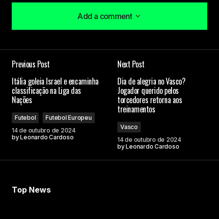
Add a comment
Add a comment
Previous Post
Next Post
O seu endereço de e-mail não será publicado.
Itália goleia Israel e encaminha
Dia de alegria no Vasco?
Campos obrigatórios são marcados com
*
classificação na Liga das
Jogador querido pelos
Nações
torcedores retorna aos
treinamentos
Comment
*
Futebol
Futebol Europeu
Vasco
14 de outubro de 2024
by
Leonardo Cardoso
14 de outubro de 2024
by
Leonardo Cardoso
Your Name
Top News
Your E-mail