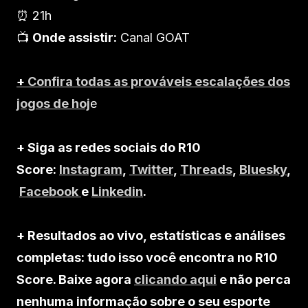
⏰ 21h
📺
Onde assistir:
Canal GOAT
+
Confira todas as prováveis escalações dos
jogos de hoj
e
+ Siga as redes sociais do R10
Score:
Instagram
,
Twitter
,
Threads
,
Bluesky
,
Facebook
e
Linkedin
.
+ Resultados ao vivo, estatísticas e análises
completas: tudo isso você encontra no R10
Score. Baixe agora
clicando aqui
e não perca
nenhuma informação sobre o seu esporte