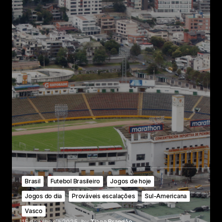
Brasil
Futebol Brasileiro
Jogos de hoje
Jogos do dia
Prováveis escalações
Sul-Americana
Vasco
15 de julho de 2025
by
Tiago Brandão