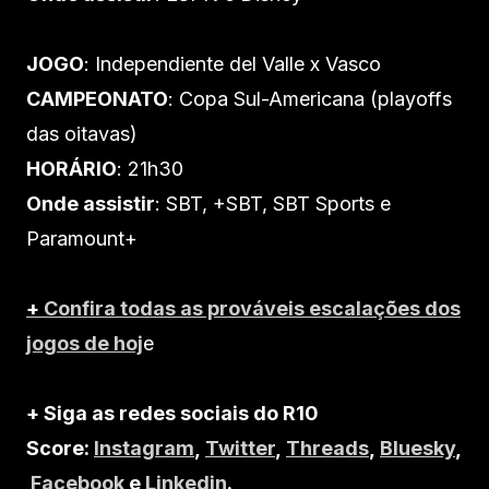
JOGO
: Independiente del Valle x Vasco
CAMPEONATO
: Copa Sul-Americana (playoffs
das oitavas)
HORÁRIO
: 21h30
Onde assistir
: SBT, +SBT, SBT Sports e
Paramount+
+
Confira todas as prováveis escalações dos
jogos de hoj
e
+ Siga as redes sociais do R10
Score:
Instagram
,
Twitter
,
Threads
,
Bluesky
,
Facebook
e
Linkedin
.